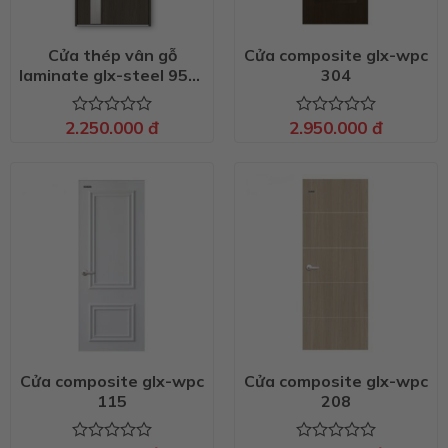
Cửa thép vân gỗ
Cửa composite glx-wpc
laminate glx-steel 951-
304
1
2.250.000
đ
2.950.000
đ
Được
Được
xếp
xếp
hạng
hạng
0
0
5
5
sao
sao
Cửa composite glx-wpc
Cửa composite glx-wpc
115
208