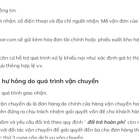
ông tin:
 nhận, số điện thoại và địa chỉ người nhận, Mã vận đơn của
r.com sẽ gửi kèm hóa đơn tài chính hoặc phiếu xuất kho hợ
n cứ hỗ trợ quá trình xử lý khiếu nại như: xác định giá trị thị
 thông hợp lệ v.v..
 hư hỏng do quá trình vận chuyển
 quá trình giao nhận.
 vận chuyển dù là đơn hàng do chính cửa hàng vận chuyển ha
bên đứng ra chịu trách nhiệm giải quyết vấn đề cho khách hà
ẩm và yêu cầu đổi trả theo quy định “
đổi trả hoàn phí
” còn 
i với đối tác vận chuyển để giải quyết đền bù cho đơn hàng t
ác thứ 3 cung cấp dịch vụ vận chuyển.