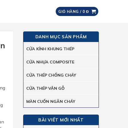
GIỎ HÀNG /
0
Đ
DANH MỤC SẢN PHẨM
ơn
CỬA KÍNH KHUNG THÉP
CỬA NHỰA COMPOSITE
CỬA THÉP CHỐNG CHÁY
ông
CỬA THÉP VÂN GỖ
MÀN CUỐN NGĂN CHÁY
ng
BÀI VIẾT MỚI NHẤT
ản