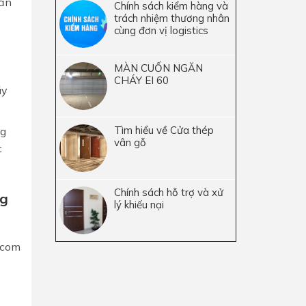
sản
Chính sách kiểm hàng và
trách nhiệm thương nhân
cùng đơn vị logistics
MÀN CUỐN NGĂN
CHÁY EI 60
ãy
Tìm hiểu về Cửa thép
ng
vân gỗ
c
Chính sách hỗ trợ và xử
ng
lý khiếu nại
.com