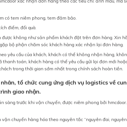
hmcdoor xác nhận đơn hàng theo các tiêu chí: ảnh mẫu, mã 
ẩm có tem niêm phong, tem đảm bảo.
ch điểm, đổi quà.
 được không như sản phẩm khách đặt trên đơn hàng. Xin h
c gặp bộ phận chăm sóc khách hàng xác nhận lại đơn hàng.
heo yêu cầu của khách, khách có thể không nhận hàng, khô
 thanh toán, khách hàng có thể yêu cầu gửi lại đơn mới hoặ
khách trong thời gian sớm nhất trong chính sách hoàn tiền.
nhân, tổ chức cung ứng dịch vụ logistics về cu
rình giao nhận.
ẵn sàng trước khi vận chuyển, được niêm phong bởi hmcdoor
ệm vận chuyển hàng hóa theo nguyên tắc “nguyên đai, nguyên