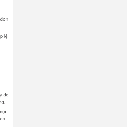
 đơn
p lệ
y do
ng.
mọi
heo