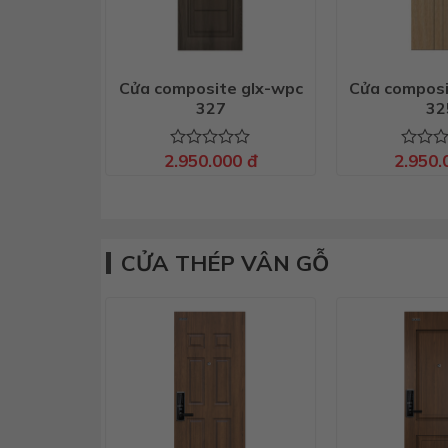
Cửa composite glx-wpc
Cửa composi
327
32
2.950.000
đ
2.950
Được
Được
xếp
xếp
hạng
hạng
0
0
5
5
sao
sao
CỬA THÉP VÂN GỖ