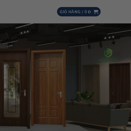
GIỎ HÀNG /
0
Đ