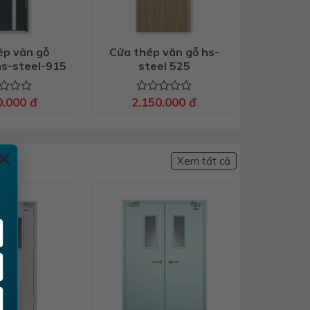
ép vân gỗ
Cửa thép vân gỗ hs-
hs-steel-915
steel 525
0.000
đ
2.150.000
đ
c
Được
xếp
hạng
0
5
×
sao
Xem tất cả