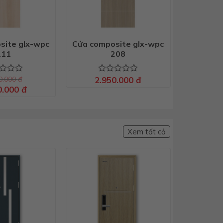
site glx-wpc
Cửa composite glx-wpc
111
208
0.000
đ
2.950.000
đ
c
Được
Giá
xếp
0.000
đ
hiện
hạng
tại
0
.000 đ.
là:
5
2.950.000 đ.
sao
Xem tất cả