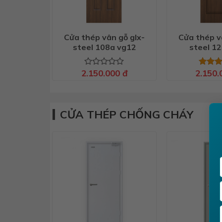
Cửa thép vân gỗ glx-
Cửa thép v
steel 108a vg12
steel 1
2.150.000
đ
2.150
Được
Được 
xếp
hạng
5
hạng
5 sao
0
5
CỬA THÉP CHỐNG CHÁY
sao