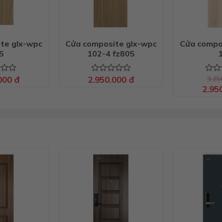
te glx-wpc
Cửa composite glx-wpc
Cửa compo
5
102-4 fz805
.000
đ
2.950.000
đ
3.25
Được
Đượ
xếp
Giá
xếp
2.95
gốc
hạng
hạng
là:
0
0
3.250
5
5
sao
sao