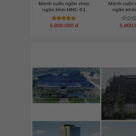
Mành cuốn ngăn cháy
Mành cuốn 
ngăn khói MNC-01
ngăn khó
5.800.000
đ
5.800
Được xếp
Được
hạng
5.00
xếp
5 sao
hạng
0
5
sao