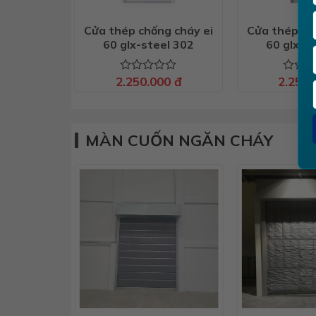
Cửa thép chống cháy ei
Cửa thép ch
60 glx-steel 302
60 glx-s
2.250.000
đ
2.250
Được
Được
xếp
xếp
hạng
hạng
0
0
5
5
MÀN CUỐN NGĂN CHÁY
sao
sao