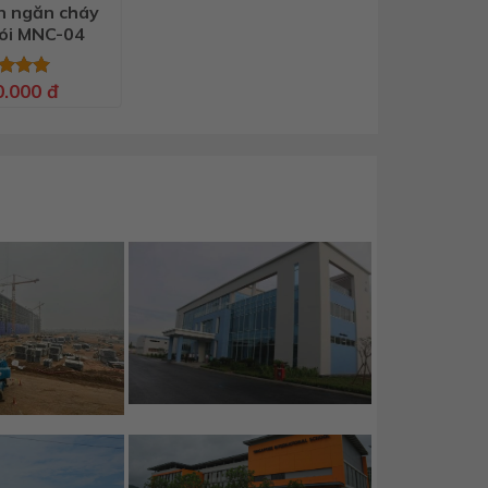
n ngăn cháy
ói MNC-04
0.000
đ
 xếp
g
5.00
o