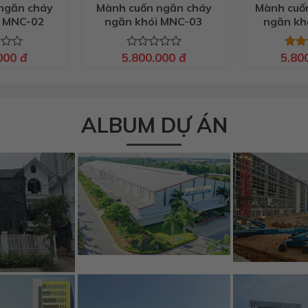
ngăn cháy
Mành cuốn ngăn cháy
Mành cuố
i MNC-02
ngăn khói MNC-03
ngăn kh
.000
đ
5.800.000
đ
5.80
Được
Được
xếp
hạn
hạng
5 sa
0
5
sao
ALBUM DỰ ÁN