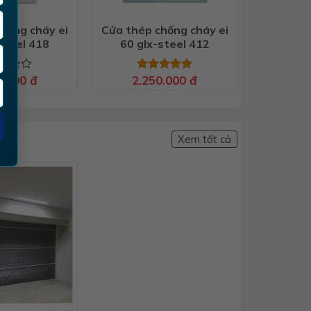
hống cháy ei
Cửa thép chống cháy ei
steel 418
60 glx-steel 412
0.000
đ
2.250.000
đ
c
Được xếp
hạng
5.00
5 sao
Xem tất cả