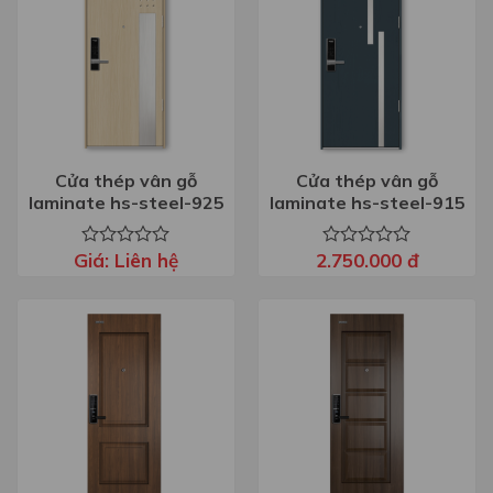
Cửa thép vân gỗ
Cửa thép vân gỗ
laminate hs-steel-925
laminate hs-steel-915
Giá:
Liên hệ
2.750.000
đ
Được
Được
xếp
xếp
hạng
hạng
0
0
5
5
sao
sao