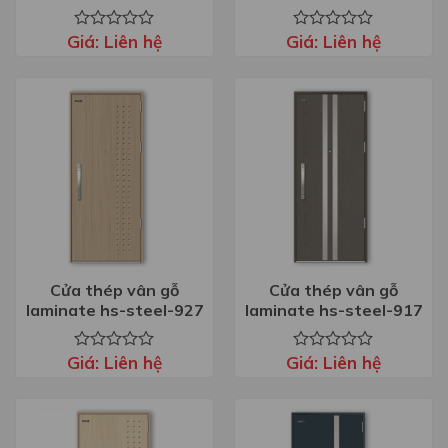
Giá:
Liên hệ
Giá:
Liên hệ
Được
Được
xếp
xếp
hạng
hạng
0
0
5
5
sao
sao
Cửa thép vân gỗ
Cửa thép vân gỗ
laminate hs-steel-927
laminate hs-steel-917
Giá:
Liên hệ
Giá:
Liên hệ
Được
Được
xếp
xếp
hạng
hạng
0
0
5
5
sao
sao