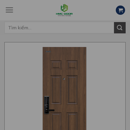
Skip
to
content
Tìm
kiếm: