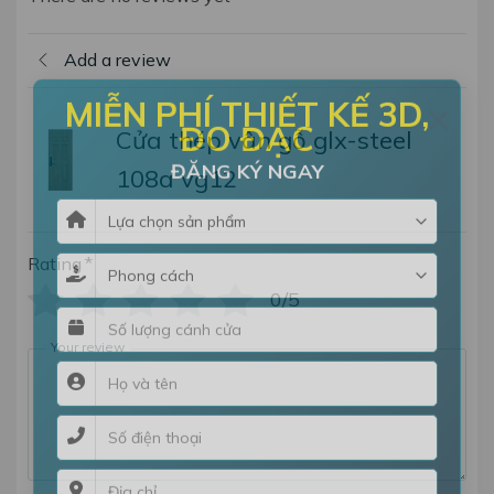
Add a review
×
MIỄN PHÍ THIẾT KẾ 3D,
Cửa thép vân gỗ glx-steel
ĐO ĐẠC
108a vg12
ĐĂNG KÝ NGAY
Rating
*
0/5
Your review