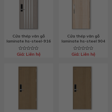
Cửa thép vân gỗ
Cửa thép vân gỗ
laminate hs-steel-916
laminate hs-steel 904
Giá:
Liên hệ
Giá:
Liên hệ
Được
Được
xếp
xếp
hạng
hạng
0
0
5
5
sao
sao