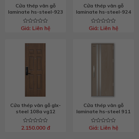
Cửa thép vân gỗ
Cửa thép vân gỗ
laminate hs-steel-923
laminate hs-steel-924
Giá:
Liên hệ
Giá:
Liên hệ
Được
Được
xếp
xếp
hạng
hạng
0
0
5
5
sao
sao
Cửa thép vân gỗ glx-
Cửa thép vân gỗ
steel 108a vg12
laminate hs-steel 911
2.150.000
đ
Giá:
Liên hệ
Được
Được
xếp
xếp
hạng
hạng