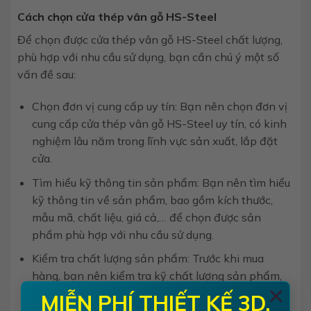
Cách chọn cửa thép vân gỗ HS-Steel
Để chọn được cửa thép vân gỗ HS-Steel chất lượng,
phù hợp với nhu cầu sử dụng, bạn cần chú ý một số
vấn đề sau:
Chọn đơn vị cung cấp uy tín: Bạn nên chọn đơn vị
cung cấp cửa thép vân gỗ HS-Steel uy tín, có kinh
nghiệm lâu năm trong lĩnh vực sản xuất, lắp đặt
cửa.
Tìm hiểu kỹ thông tin sản phẩm: Bạn nên tìm hiểu
kỹ thông tin về sản phẩm, bao gồm kích thước,
mẫu mã, chất liệu, giá cả,… để chọn được sản
phẩm phù hợp với nhu cầu sử dụng.
Kiểm tra chất lượng sản phẩm: Trước khi mua
hàng, bạn nên kiểm tra kỹ chất lượng sản phẩm,
×
bao gồm độ dày của thép, chất lượng của lớp vân
MIỄN PHÍ THIẾT KẾ 3D,
gỗ, độ kín khít của cửa,…