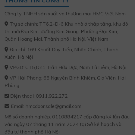
THÔNG TIN CÔNG TY
Công ty TNHH sản xuất và thương mại HMC Việt Nam
Trụ sở chính: TT6.2-D-6 Khu nhà ở thấp tầng, khu đô
thị mới Đại Kim, đường Kim Giang, Phường Đại Kim,
Quận Hoàng Mai, Thành phố Hà Nội, Việt Nam
Địa chỉ: 169 Khuất Duy Tiến, Nhân Chính, Thanh
Xuân, Hà Nội
VPGD: CT5,Dn1 Trần Hữu Dực, Nam Từ Liêm, Hà Nội
VP Hải Phòng: 65 Nguyễn Bỉnh Khiêm, Gia Viên, Hải
Phòng
Điện thoại: 0911.922.272
Email: hmcdoor.sale@gmail.com
Mã số doanh nghiệp: 0110884217 cấp đăng ký lần đầu
vào ngày 07 tháng 11 năm 2024 tại Sở kế hoạch và
đầu tư thành phố Hà Nội