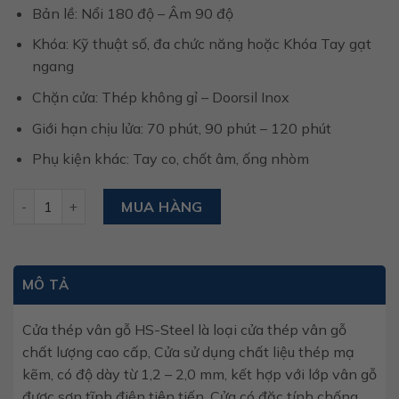
Bản lề: Nổi 180 độ – Âm 90 độ
Khóa: Kỹ thuật số, đa chức năng hoặc Khóa Tay gạt
ngang
Chặn cửa: Thép không gỉ – Doorsil Inox
Giới hạn chịu lửa: 70 phút, 90 phút – 120 phút
Phụ kiện khác: Tay co, chốt âm, ống nhòm
Cửa thép vân gỗ hs-steel 525 số lượng
MUA HÀNG
MÔ TẢ
Cửa
thép vân gỗ HS-Steel là loại cửa thép vân gỗ
chất lượng cao cấp, Cửa sử dụng chất liệu thép mạ
kẽm, có độ dày từ 1,2 – 2,0 mm, kết hợp với lớp vân gỗ
được sơn tĩnh điện tiên
tiến.
Cửa có đặc tính chống