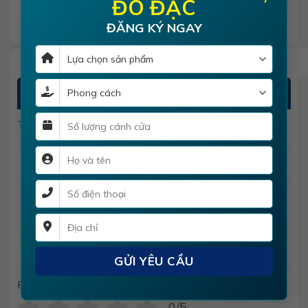
ĐO ĐẠC
ĐĂNG KÝ NGAY
ĐÁNH GIÁ
There are no reviews yet
Add a review
Cửa thép vân gỗ hs-steel 525
Rating
*
0/5