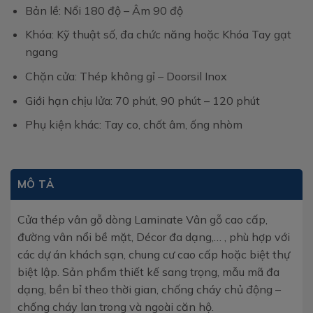
Bản lề: Nổi 180 độ – Âm 90 độ
Khóa: Kỹ thuật số, đa chức năng hoặc Khóa Tay gạt
ngang
Chặn cửa: Thép không gỉ – Doorsil Inox
Giới hạn chịu lửa: 70 phút, 90 phút – 120 phút
Phụ kiện khác: Tay co, chốt âm, ống nhòm
MÔ TẢ
Cửa thép vân gỗ dòng Laminate Vân gỗ cao cấp,
đường vân nổi bề mặt, Décor đa dạng,… , phù hợp với
các dự án khách sạn, chung cư cao cấp hoặc biệt thự
biệt lập. Sản phẩm thiết kế sang trọng, mẫu mã đa
dạng, bền bỉ theo thời gian, chống cháy chủ động –
chống cháy lan trong và ngoài căn hộ.