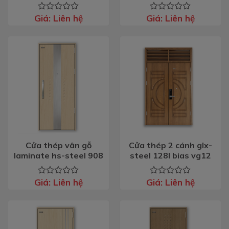
Giá:
Liên hệ
Giá:
Liên hệ
Được
Được
xếp
xếp
hạng
hạng
0
0
5
5
sao
sao
Cửa thép vân gỗ
Cửa thép 2 cánh glx-
laminate hs-steel 908
steel 128l bias vg12
Giá:
Liên hệ
Giá:
Liên hệ
Được
Được
xếp
xếp
hạng
hạng
0
0
5
5
sao
sao