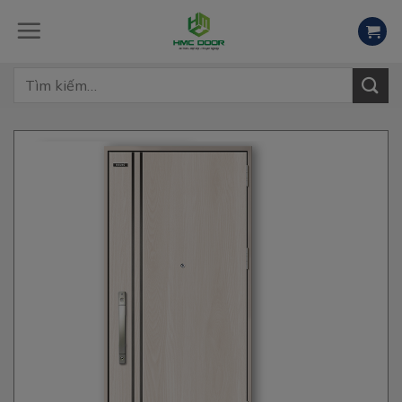
Skip
to
content
Tìm
kiếm: