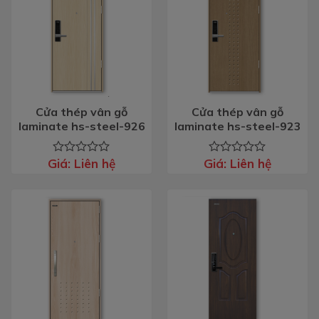
Cửa thép vân gỗ
Cửa thép vân gỗ
laminate hs-steel-926
laminate hs-steel-923
Giá:
Liên hệ
Giá:
Liên hệ
Được
Được
xếp
xếp
hạng
hạng
0
0
5
5
sao
sao