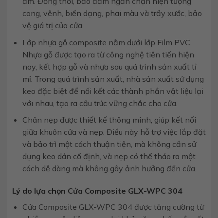
ẩm. Đồng thời, bảo đảm ngăn chặn hiện tượng
cong, vênh, biến dạng, phai màu và trầy xước, bảo
vệ giá trị của cửa.
Lớp nhựa gỗ composite nằm dưới lớp Film PVC.
Nhựa gỗ được tạo ra từ công nghệ tiên tiến hiện
nay, kết hợp gỗ và nhựa sau quá trình sản xuất tỉ
mỉ. Trong quá trình sản xuất, nhà sản xuất sử dụng
keo đặc biệt để nối kết các thành phần vật liệu lại
với nhau, tạo ra cấu trúc vững chắc cho cửa.
Chân nẹp được thiết kế thông minh, giúp kết nối
giữa khuôn cửa và nẹp. Điều này hỗ trợ việc lắp đặt
và bảo trì một cách thuận tiện, mà không cần sử
dụng keo dán cố định, và nẹp có thể tháo ra một
cách dễ dàng mà không gây ảnh hưởng đến cửa.
Lý do lựa chọn Cửa Composite GLX-WPC 304
Cửa Composite GLX-WPC 304 được tăng cường từ