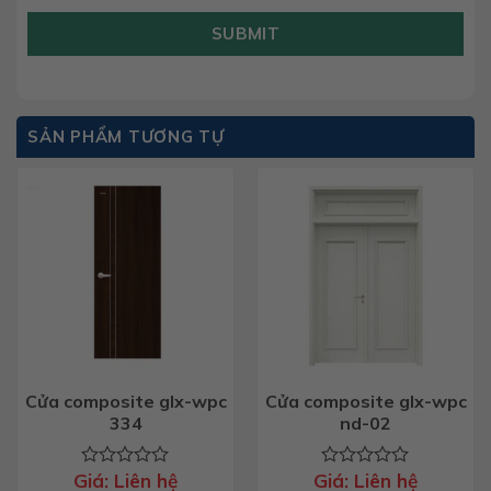
SUBMIT
SẢN PHẨM TƯƠNG TỰ
Cửa composite glx-wpc
Cửa composite glx-wpc
334
nd-02
Giá:
Liên hệ
Giá:
Liên hệ
Được
Được