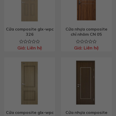
Cửa composite glx-wpc
Cửa nhựa composite
326
chỉ nhôm CN 05
Giá:
Liên hệ
Giá:
Liên hệ
Được
Được
xếp
xếp
hạng
hạng
0
0
5
5
sao
sao
Cửa composite glx-wpc
Cửa nhựa composite