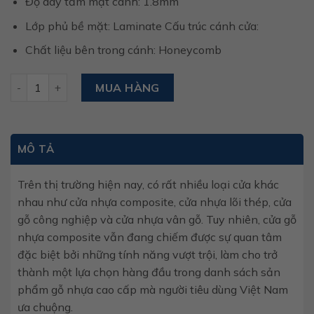
Độ dày tấm mặt cánh: 1.8mm
Lớp phủ bề mặt: Laminate Cấu trúc cánh cửa:
Chất liệu bên trong cánh: Honeycomb
Cửa composite glx-wpc 304 số lượng
MUA HÀNG
MÔ TẢ
Trên thị trường hiện nay, có rất nhiều loại cửa khác
nhau như cửa nhựa composite, cửa nhựa lõi thép, cửa
gỗ công nghiệp và cửa nhựa vân gỗ. Tuy nhiên, cửa gỗ
nhựa composite vẫn đang chiếm được sự quan tâm
đặc biệt bởi những tính năng vượt trội, làm cho trở
thành một lựa chọn hàng đầu trong danh sách sản
phẩm gỗ nhựa cao cấp mà người tiêu dùng Việt Nam
ưa chuộng.