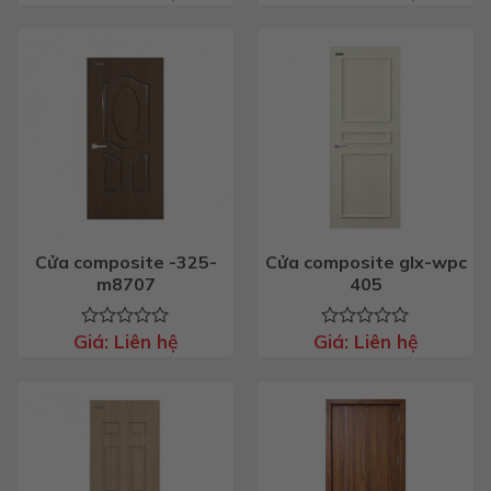
xếp
xếp
hạng
hạng
0
0
5
5
sao
sao
Cửa composite -325-
Cửa composite glx-wpc
m8707
405
Giá:
Liên hệ
Giá:
Liên hệ
Được
Được
xếp
xếp
hạng
hạng
0
0
5
5
sao
sao