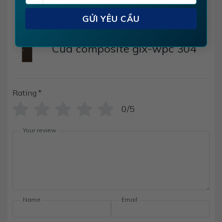
Add a review
Cửa composite glx-wpc 304
Rating
*
0/5
Your review
Name
Email