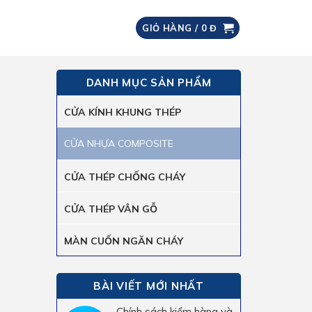
GIỎ HÀNG /
0
Đ
DANH MỤC SẢN PHẨM
CỬA KÍNH KHUNG THÉP
CỬA NHỰA COMPOSITE
CỬA THÉP CHỐNG CHÁY
CỬA THÉP VÂN GỖ
MÀN CUỐN NGĂN CHÁY
BÀI VIẾT MỚI NHẤT
Chính sách kiểm hàng và