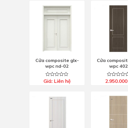
Cửa composite glx-
Cửa composit
wpc nd-02
wpc 402
Giá:
Liên hệ
2.950.00
Được
Được
xếp
xếp
hạng
hạng
0
0
5
5
sao
sao