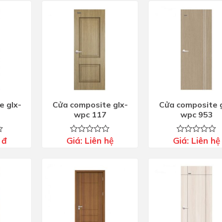
e glx-
Cửa composite glx-
Cửa composite g
wpc 117
wpc 953
0
đ
Giá:
Liên hệ
Giá:
Liên hệ
Được
Được
xếp
xếp
hạng
hạng
0
0
5
5
sao
sao