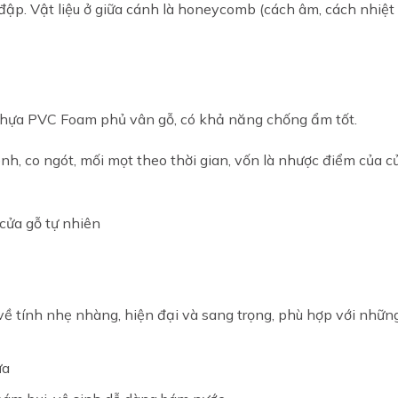
 đập. Vật liệu ở giữa cánh là honeycomb (cách âm, cách nhiệt
hựa PVC Foam phủ vân gỗ, có khả năng chống ẩm tốt.
h, co ngót, mối mọt theo thời gian, vốn là nhược điểm của c
cửa gỗ tự nhiên
ề tính nhẹ nhàng, hiện đại và sang trọng, phù hợp với nhữn
ửa