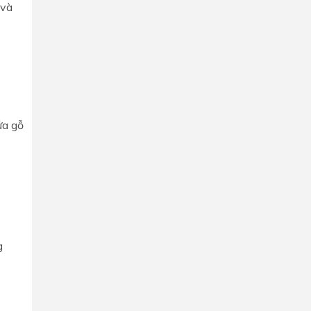
 và
ửa gỗ
g