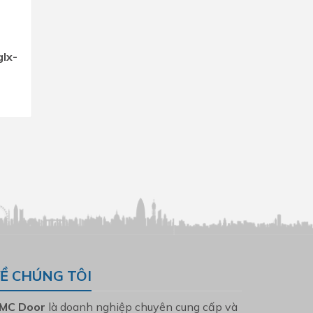
lx-
Ề CHÚNG TÔI
MC Door
là doanh nghiệp chuyên cung cấp và