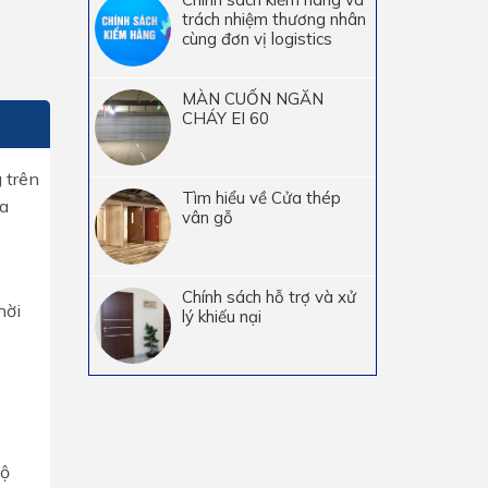
trách nhiệm thương nhân
cùng đơn vị logistics
MÀN CUỐN NGĂN
CHÁY EI 60
 trên
Tìm hiểu về Cửa thép
ựa
vân gỗ
Chính sách hỗ trợ và xử
hời
lý khiếu nại
độ