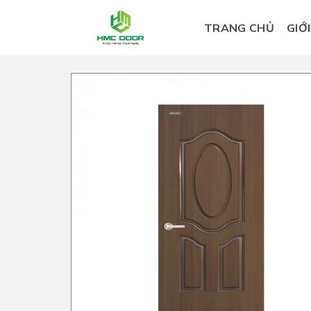
Skip
to
TRANG CHỦ
GIỚ
content