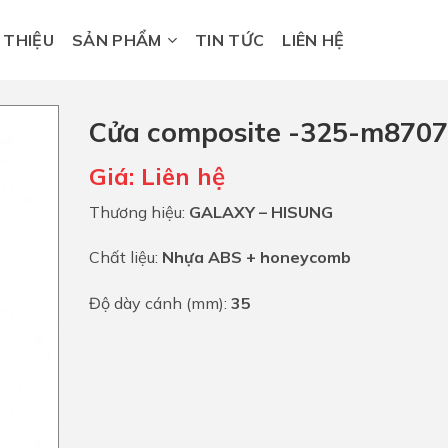
I THIỆU
SẢN PHẨM
TIN TỨC
LIÊN HỆ
Cửa composite -325-m8707
Giá:
Liên hệ
Thương hiệu:
GALAXY – HISUNG
Chất liệu:
Nhựa ABS + honeycomb
Độ dày cánh (mm):
35