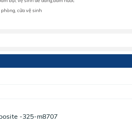
bám bụi, vệ sinh dễ dàng,bám nước
g phòng, cửa vệ sinh
posite -325-m8707