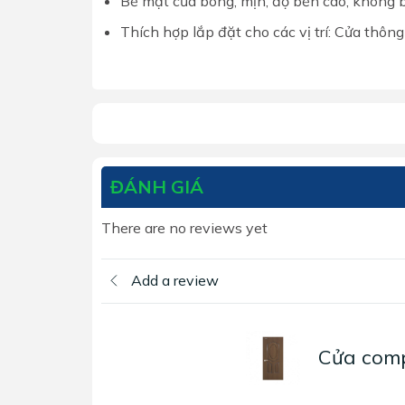
Bề mặt cửa bóng, mịn, độ bền cao, không 
Thích hợp lắp đặt cho các vị trí: Cửa thôn
ĐÁNH GIÁ
There are no reviews yet
Add a review
Cửa com