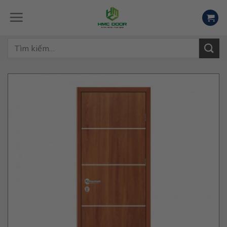
Skip
to
content
Tìm
kiếm: