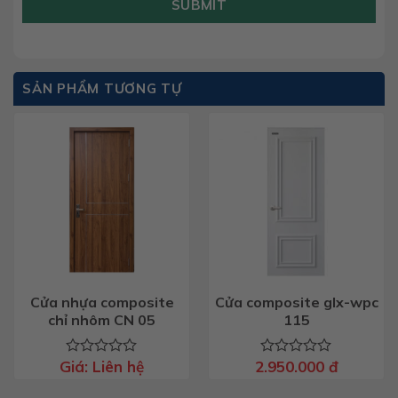
SUBMIT
SẢN PHẨM TƯƠNG TỰ
Cửa nhựa composite
Cửa composite glx-wpc
chỉ nhôm CN 05
115
Giá:
Liên hệ
2.950.000
đ
Được
Được
xếp
xếp
hạng
hạng