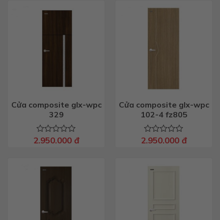
0
0
5
5
sao
sao
Cửa composite glx-wpc
Cửa composite glx-wpc
329
102-4 fz805
2.950.000
đ
2.950.000
đ
Được
Được
xếp
xếp
hạng
hạng
0
0
5
5
sao
sao