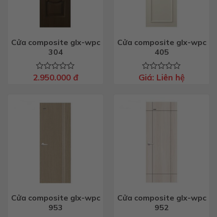
Cửa composite glx-wpc
Cửa composite glx-wpc
304
405
2.950.000
đ
Giá:
Liên hệ
Được
Được
xếp
xếp
hạng
hạng
0
0
5
5
sao
sao
Cửa composite glx-wpc
Cửa composite glx-wpc
953
952