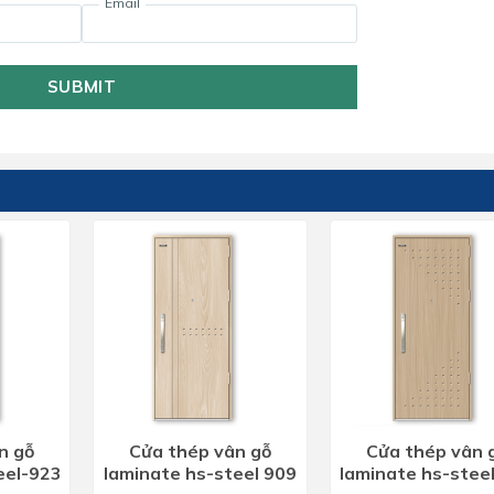
Email
SUBMIT
n gỗ
Cửa thép vân gỗ
Cửa thép vân 
eel-923
laminate hs-steel 909
laminate hs-stee