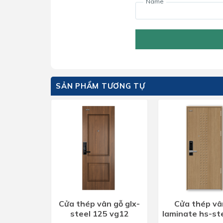
Name
SẢN PHẨM TƯƠNG TỰ
Cửa thép vân gỗ glx-
Cửa thép vâ
steel 125 vg12
laminate hs-st