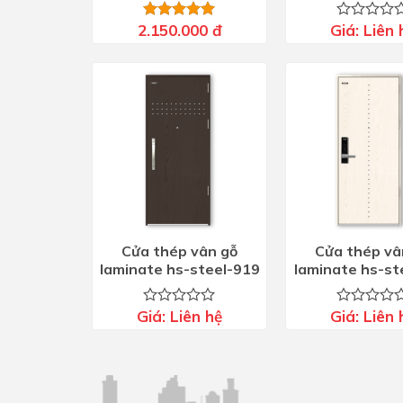
2.150.000
đ
Giá:
Liên 
Được xếp
Được
hạng
5.00
xếp
5 sao
hạng
0
5
sao
Cửa thép vân gỗ
Cửa thép vâ
laminate hs-steel-919
laminate hs-st
Giá:
Liên hệ
Giá:
Liên 
Được
Được
xếp
xếp
hạng
hạng
0
0
5
5
sao
sao