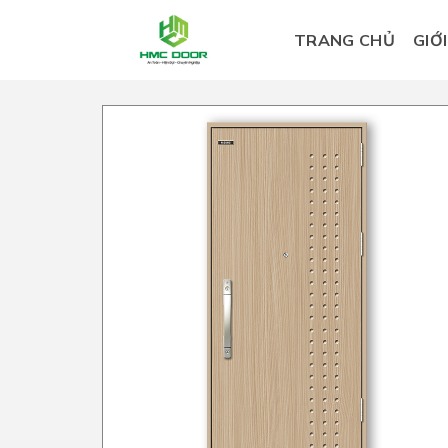
Skip
to
TRANG CHỦ
GIỚ
content