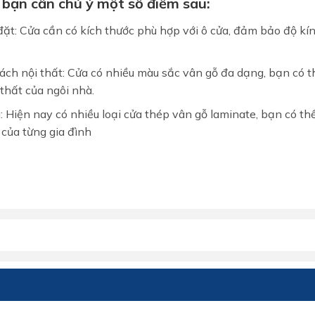
 bạn cần chú ý một số điểm sau:
 đặt: Cửa cần có kích thước phù hợp với ô cửa, đảm bảo độ kí
ch nội thất: Cửa có nhiều màu sắc vân gỗ đa dạng, bạn có t
thất của ngôi nhà.
: Hiện nay có nhiều loại cửa thép vân gỗ laminate, bạn có th
 của từng gia đình
MIỄN PHÍ THIẾT KẾ 3D, ĐO
ĐẠC
ĐĂNG KÝ NGAY