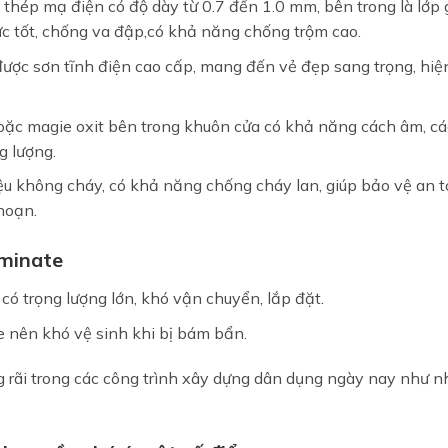
 thép mạ điện có độ dày từ 0.7 đến 1.0 mm, bên trong là lớp 
ực tốt, chống va đập,có khả năng chống trộm cao.
ược sơn tĩnh điện cao cấp, mang đến vẻ đẹp sang trọng, hiệ
hoặc magie oxit bên trong khuôn cửa có khả năng cách âm, c
ng lượng.
iệu không cháy, có khả năng chống cháy lan, giúp bảo vệ an 
 hoạn.
aminate
có trọng lượng lớn, khó vận chuyển, lắp đặt.
e nên khó vệ sinh khi bị bám bẩn.
 rãi trong các công trình xây dựng dân dụng ngày nay như nh