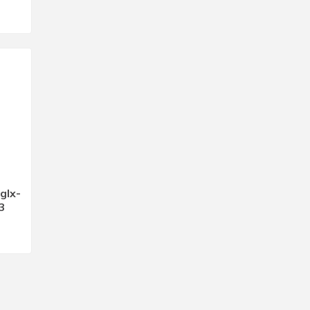
glx-
3