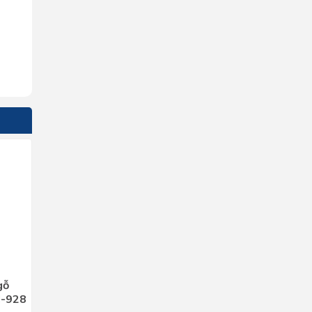
gỗ
l-928