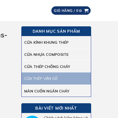
GIỎ HÀNG /
0
Đ
DANH MỤC SẢN PHẨM
hs-
CỬA KÍNH KHUNG THÉP
CỬA NHỰA COMPOSITE
CỬA THÉP CHỐNG CHÁY
CỬA THÉP VÂN GỖ
MÀN CUỐN NGĂN CHÁY
BÀI VIẾT MỚI NHẤT
Chính sách kiểm hàng và