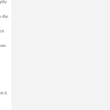
giấy
n đại
ách
toàn
à ở,