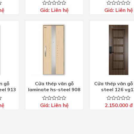
hệ
Giá:
Liên hệ
Giá:
Liên hệ
Được
Được
xếp
xếp
hạng
hạng
0
0
5
5
sao
sao
n gỗ
Cửa thép vân gỗ
Cửa thép vân gỗ 
eel 913
laminate hs-steel 908
steel 126 vg1
hệ
Giá:
Liên hệ
2.150.000
đ
Được
Được
xếp
xếp
hạng
hạng
0
0
5
5
sao
sao