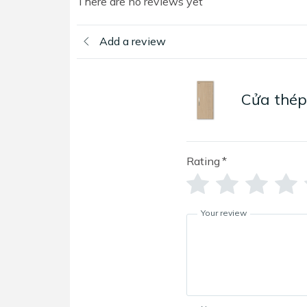
There are no reviews yet
Add a review
Cửa thép
Rating
*
Your review