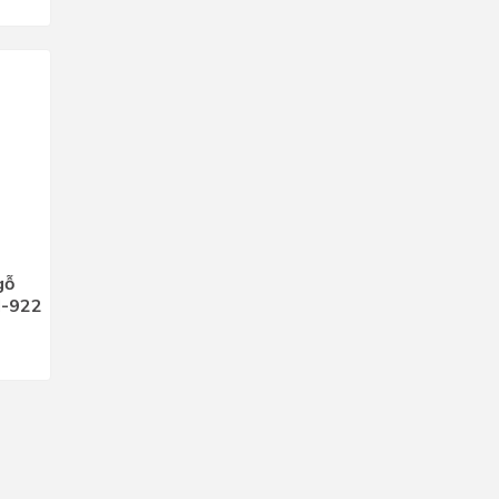
gỗ
l-922