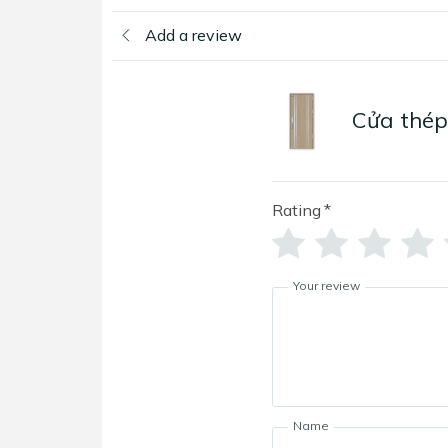
Add a review
Cửa thép
Rating
*
Your review
Name