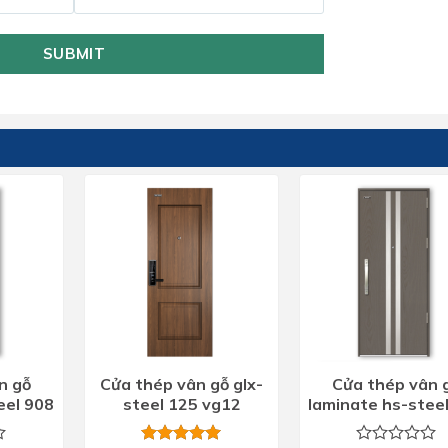
SUBMIT
n gỗ
Cửa thép vân gỗ glx-
Cửa thép vân 
eel 908
steel 125 vg12
laminate hs-stee