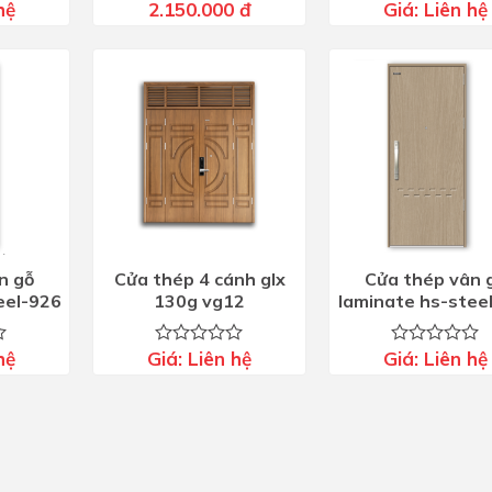
hệ
2.150.000
đ
Giá:
Liên hệ
Được xếp
Được
hạng
5.00
xếp
5 sao
hạng
0
5
sao
n gỗ
Cửa thép 4 cánh glx
Cửa thép vân 
eel-926
130g vg12
laminate hs-stee
hệ
Giá:
Liên hệ
Giá:
Liên hệ
Được
Được
xếp
xếp
hạng
hạng
0
0
5
5
sao
sao