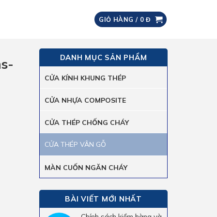
GIỎ HÀNG /
0
Đ
DANH MỤC SẢN PHẨM
hs-
CỬA KÍNH KHUNG THÉP
CỬA NHỰA COMPOSITE
CỬA THÉP CHỐNG CHÁY
CỬA THÉP VÂN GỖ
MÀN CUỐN NGĂN CHÁY
BÀI VIẾT MỚI NHẤT
Chính sách kiểm hàng và