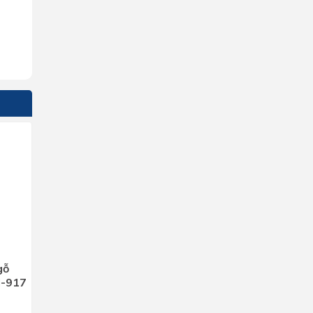
gỗ
l-917