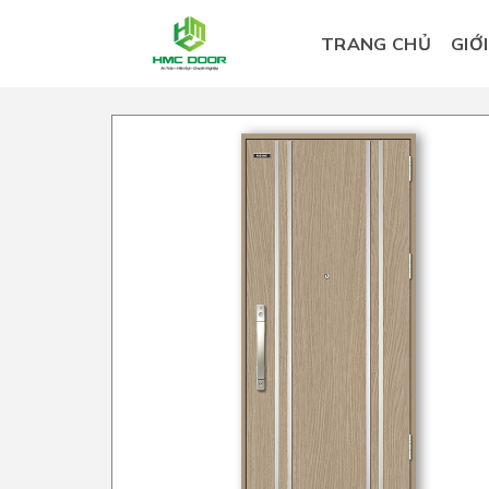
Skip
to
TRANG CHỦ
GIỚ
content