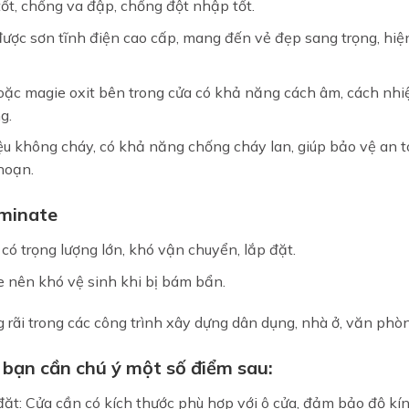
tốt, chống va đập, chống đột nhập tốt.
ược sơn tĩnh điện cao cấp, mang đến vẻ đẹp sang trọng, hiệ
hoặc magie oxit bên trong cửa có khả năng cách âm, cách nhi
ng.
iệu không cháy, có khả năng chống cháy lan, giúp bảo vệ an 
 hoạn.
aminate
có trọng lượng lớn, khó vận chuyển, lắp đặt.
e nên khó vệ sinh khi bị bám bẩn.
 rãi trong các công trình xây dựng dân dụng, nhà ở, văn phò
 bạn cần chú ý một số điểm sau:
 đặt: Cửa cần có kích thước phù hợp với ô cửa, đảm bảo độ kí