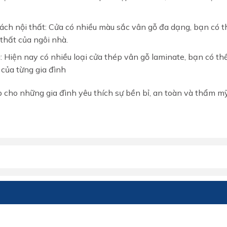
ch nội thất: Cửa có nhiều màu sắc vân gỗ đa dạng, bạn có t
thất của ngôi nhà.
: Hiện nay có nhiều loại cửa thép vân gỗ laminate, bạn có th
 của từng gia đình
p cho những gia đình yêu thích sự bền bỉ, an toàn và thẩm m
MIỄN PHÍ THIẾT KẾ 3D, ĐO
ĐẠC
ĐĂNG KÝ NGAY