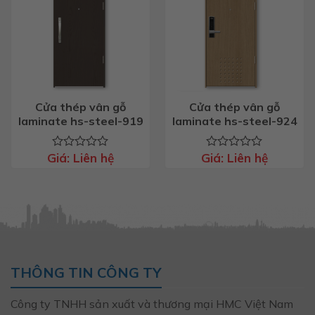
Cửa thép vân gỗ
Cửa thép vân gỗ
laminate hs-steel-919
laminate hs-steel-924
Giá:
Liên hệ
Giá:
Liên hệ
Được
Được
xếp
xếp
hạng
hạng
0
0
5
5
sao
sao
THÔNG TIN CÔNG TY
Công ty TNHH sản xuất và thương mại HMC Việt Nam