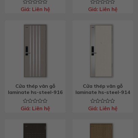
Giá:
Liên hệ
Giá:
Liên hệ
Được
Được
xếp
xếp
hạng
hạng
0
0
5
5
sao
sao
Cửa thép vân gỗ
Cửa thép vân gỗ
laminate hs-steel-916
laminate hs-steel-914
Giá:
Liên hệ
Giá:
Liên hệ
Được
Được
xếp
xếp
hạng
hạng
0
0
5
5
sao
sao