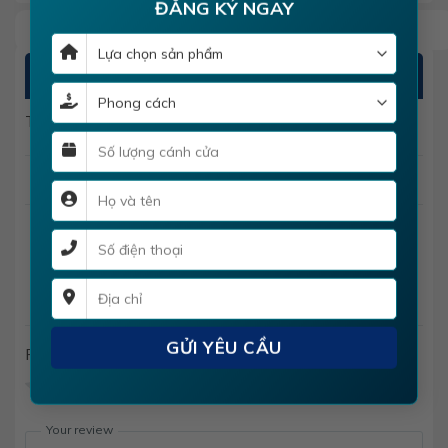
ĐĂNG KÝ NGAY
ĐÁNH GIÁ
There are no reviews yet
Add a review
Cửa thép vân gỗ hs-steel 521
Rating
*
0/5
Your review