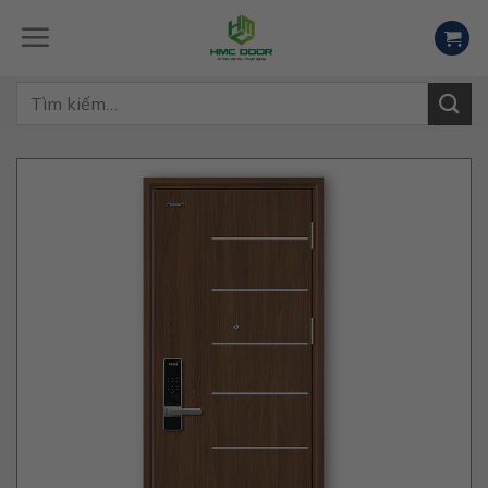
Skip
to
content
Tìm
kiếm: