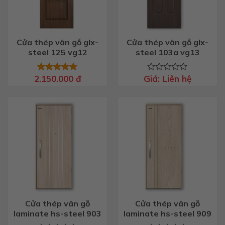
Cửa thép vân gỗ glx-
Cửa thép vân gỗ glx-
steel 125 vg12
steel 103a vg13
2.150.000
đ
Giá:
Liên hệ
Được xếp
Được
hạng
5.00
xếp
5 sao
hạng
0
5
sao
Cửa thép vân gỗ
Cửa thép vân gỗ
laminate hs-steel 903
laminate hs-steel 909