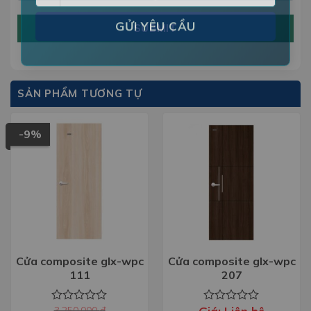
SUBMIT
SẢN PHẨM TƯƠNG TỰ
-9%
Cửa composite glx-wpc
Cửa composite glx-wpc
111
207
3.250.000
đ
Được
Được