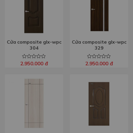
Cửa composite glx-wpc
Cửa composite glx-wpc
304
329
2.950.000
đ
2.950.000
đ
Được
Được
xếp
xếp
hạng
hạng
0
0
5
5
sao
sao