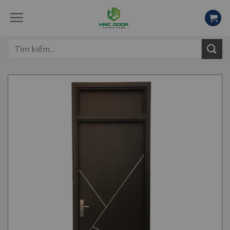
Skip
to
content
Tìm
kiếm: