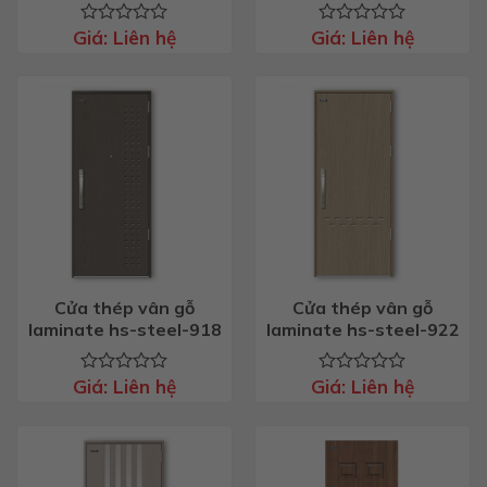
Giá:
Liên hệ
Giá:
Liên hệ
Được
Được
xếp
xếp
hạng
hạng
0
0
5
5
sao
sao
Cửa thép vân gỗ
Cửa thép vân gỗ
laminate hs-steel-918
laminate hs-steel-922
Giá:
Liên hệ
Giá:
Liên hệ
Được
Được
xếp
xếp
hạng
hạng
0
0
5
5
sao
sao