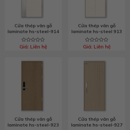
Cửa thép vân gỗ
Cửa thép vân gỗ
laminate hs-steel-914
laminate hs-steel 913
Giá:
Liên hệ
Giá:
Liên hệ
Được
Được
xếp
xếp
hạng
hạng
0
0
5
5
sao
sao
Cửa thép vân gỗ
Cửa thép vân gỗ
laminate hs-steel-923
laminate hs-steel-927