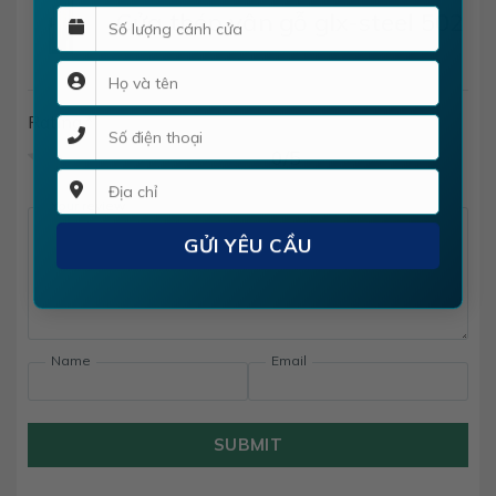
Cửa thép vân gỗ glx-steel 502
Rating
*
0/5
Your review
Name
Email
SUBMIT