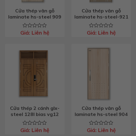
Cửa thép vân gỗ
Cửa thép vân gỗ
laminate hs-steel 909
laminate hs-steel-921
Giá:
Liên hệ
Giá:
Liên hệ
Được
Được
xếp
xếp
hạng
hạng
0
0
5
5
sao
sao
Cửa thép 2 cánh glx-
Cửa thép vân gỗ
steel 128l bias vg12
laminate hs-steel 904
Giá:
Liên hệ
Giá:
Liên hệ
Được
Được
xếp
xếp