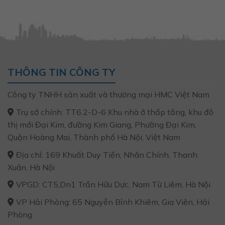
hạng
hạng
0
0
5
5
sao
sao
THÔNG TIN CÔNG TY
Công ty TNHH sản xuất và thương mại HMC Việt Nam
Trụ sở chính: TT6.2-D-6 Khu nhà ở thấp tầng, khu đô
thị mới Đại Kim, đường Kim Giang, Phường Đại Kim,
Quận Hoàng Mai, Thành phố Hà Nội, Việt Nam
Địa chỉ: 169 Khuất Duy Tiến, Nhân Chính, Thanh
Xuân, Hà Nội
VPGD: CT5,Dn1 Trần Hữu Dực, Nam Từ Liêm, Hà Nội
VP Hải Phòng: 65 Nguyễn Bỉnh Khiêm, Gia Viên, Hải
Phòng