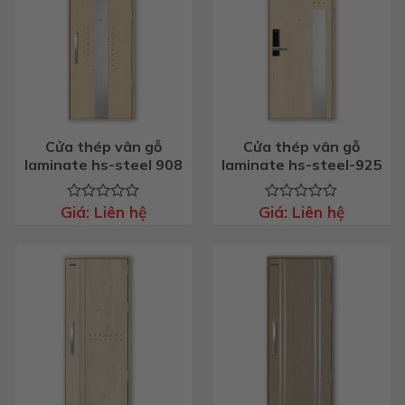
Cửa thép vân gỗ
Cửa thép vân gỗ
laminate hs-steel 908
laminate hs-steel-925
Giá:
Liên hệ
Giá:
Liên hệ
Được
Được
xếp
xếp
hạng
hạng
0
0
5
5
sao
sao