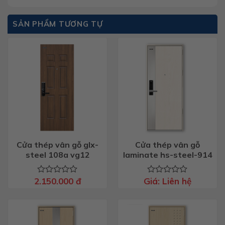
SẢN PHẨM TƯƠNG TỰ
Cửa thép vân gỗ glx-
Cửa thép vân gỗ
steel 108a vg12
laminate hs-steel-914
2.150.000
đ
Giá:
Liên hệ
Được
Được
xếp
xếp
hạng
hạng
0
0
5
5
sao
sao