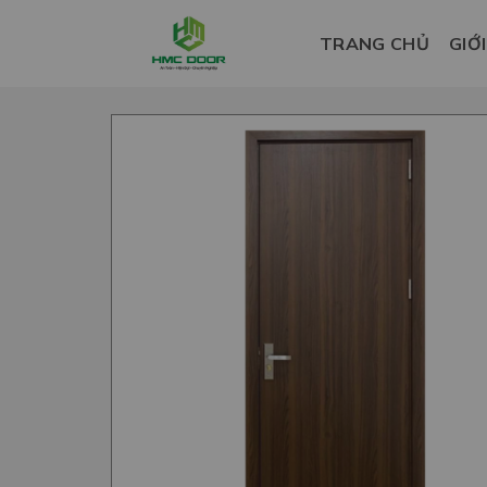
Skip
to
TRANG CHỦ
GIỚ
content