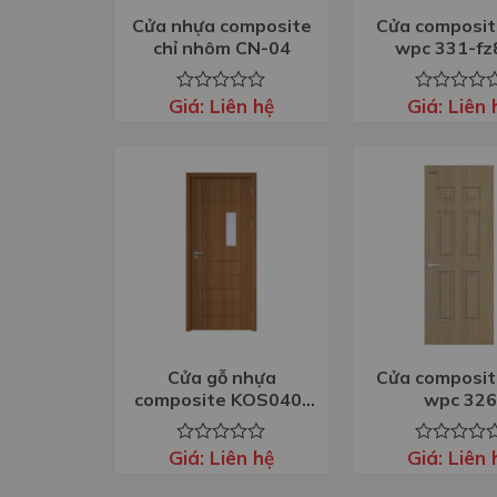
Cửa nhựa composite
Cửa composit
chỉ nhôm CN-04
wpc 331-fz
Giá:
Liên hệ
Giá:
Liên 
Được
Được
xếp
xếp
hạng
hạng
0
0
5
5
sao
sao
Cửa gỗ nhựa
Cửa composit
composite KOS040-
wpc 326
MG18M
Giá:
Liên hệ
Giá:
Liên 
Được
Được
xếp
xếp
hạng
hạng