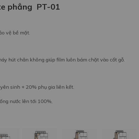
te phẳng PT-01
ảo vệ bề mặt.
máy hút chân không
giúp film luôn bám chặt vào cốt gỗ.
yên sinh + 20% phụ gia liên
kết.
ng nước lên tới 100%,