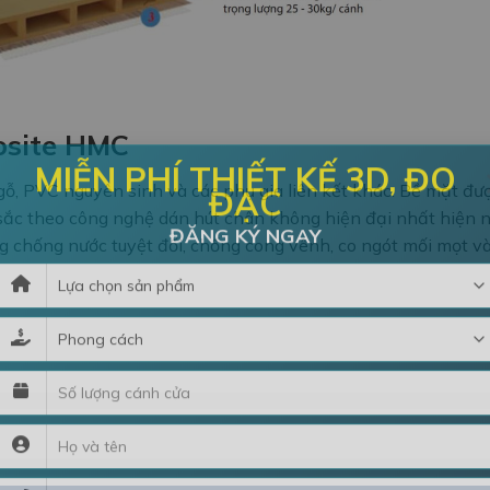
osite HMC
MIỄN PHÍ THIẾT KẾ 3D, ĐO
gỗ, PVC nguyên sinh và các phụ gia liên kết khác. Bề mặt đư
ĐẠC
sắc theo công nghệ dán hút chân không hiện đại nhất hiện 
g chống nước tuyệt đối, chống cong vênh, co ngót mối mọt v
ĐĂNG KÝ NGAY