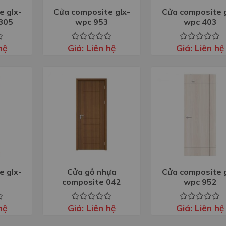
e glx-
Cửa composite glx-
Cửa composite g
805
wpc 953
wpc 403
hệ
Giá:
Liên hệ
Giá:
Liên hệ
Được
Được
xếp
xếp
hạng
hạng
0
0
5
5
sao
sao
e glx-
Cửa gỗ nhựa
Cửa composite g
composite 042
wpc 952
hệ
Giá:
Liên hệ
Giá:
Liên hệ
Được
Được
xếp
xếp
hạng
hạng