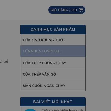
GIỎ HÀNG /
0
Đ
DANH MỤC SẢN PHẨM
CỬA KÍNH KHUNG THÉP
CỬA NHỰA COMPOSITE
C, bề
CỬA THÉP CHỐNG CHÁY
CỬA THÉP VÂN GỖ
MÀN CUỐN NGĂN CHÁY
BÀI VIẾT MỚI NHẤT
Chính sách kiểm hàng và