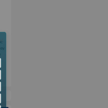
×
ợc
nay
à