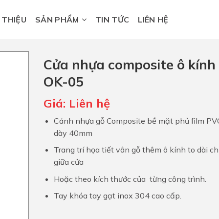
I THIỆU
SẢN PHẨM
TIN TỨC
LIÊN HỆ
Cửa nhựa composite ô kính
OK-05
Giá:
Liên hệ
Cánh nhựa gỗ Composite bề mặt phủ film PV
dày 40mm
Trang trí họa tiết vân gỗ thêm ô kính to dài c
giữa cửa
Hoặc theo kích thước của từng công trình.
Tay khóa tay gạt inox 304 cao cấp.