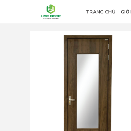
Skip
to
TRANG CHỦ
GIỚ
content