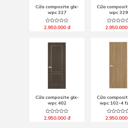
Cửa composite glx-
Cửa composit
wpc 327
wpc 329
2.950.000
đ
2.950.00
Được
Được
xếp
xếp
hạng
hạng
0
0
5
5
sao
sao
Cửa composite glx-
Cửa composit
wpc 402
wpc 102-4 f
2.950.000
đ
2.950.00
Được
Được
xếp
xếp
hạng
hạng