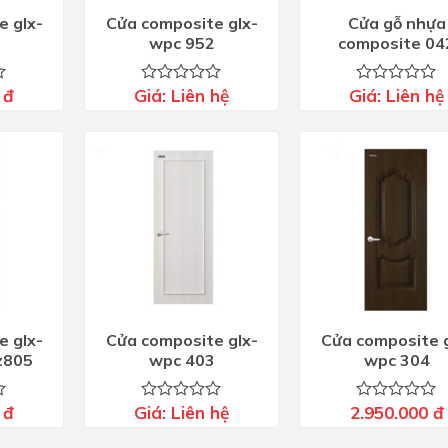
e glx-
Cửa composite glx-
Cửa gỗ nhựa
wpc 952
composite
0
đ
Giá:
Liên hệ
Giá:
Liên hệ
Được
Được
xếp
xếp
hạng
hạng
0
0
5
5
sao
sao
e glx-
Cửa composite glx-
Cửa composite g
z805
wpc 403
wpc 304
0
đ
Giá:
Liên hệ
2.950.000
đ
Được
Được
xếp
xếp
hạng
hạng