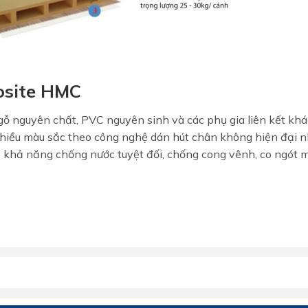
osite HMC
MIỄN PHÍ THIẾT KẾ 3D, ĐO
gỗ nguyên chất, PVC nguyên sinh và các phụ gia liên kết khá
ĐẠC
nhiều màu sắc theo công nghệ dán hút chân không hiện đại 
ó khả năng chống nước tuyệt đối, chống cong vênh, co ngót 
ĐĂNG KÝ NGAY