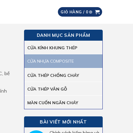
GIỎ HÀNG /
0
Đ
DANH MỤC SẢN PHẨM
CỬA KÍNH KHUNG THÉP
CỬA NHỰA COMPOSITE
C, bề
CỬA THÉP CHỐNG CHÁY
CỬA THÉP VÂN GỖ
hính
MÀN CUỐN NGĂN CHÁY
BÀI VIẾT MỚI NHẤT
Chính sách kiểm hàng và