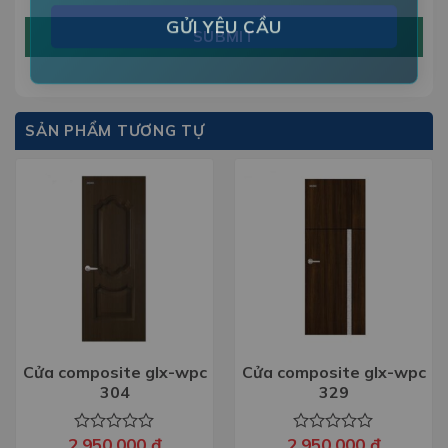
SUBMIT
SẢN PHẨM TƯƠNG TỰ
Cửa composite glx-wpc
Cửa composite glx-wpc
304
329
2.950.000
đ
2.950.000
đ
Được
Được