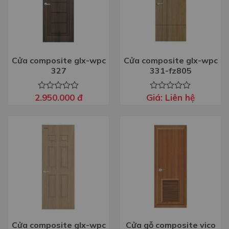
Cửa composite glx-wpc
Cửa composite glx-wpc
327
331-fz805
2.950.000
đ
Giá:
Liên hệ
Được
Được
xếp
xếp
hạng
hạng
0
0
5
5
sao
sao
Cửa composite glx-wpc
Cửa gỗ composite vico