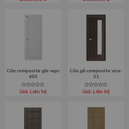
xếp
xếp
hạng
hạng
0
0
5
5
sao
sao
Cửa composite glx-wpc
Cửa gỗ composite vico-
403
21
Giá:
Liên hệ
Giá:
Liên hệ
Được
Được
xếp
xếp
hạng
hạng
0
0
5
5
sao
sao