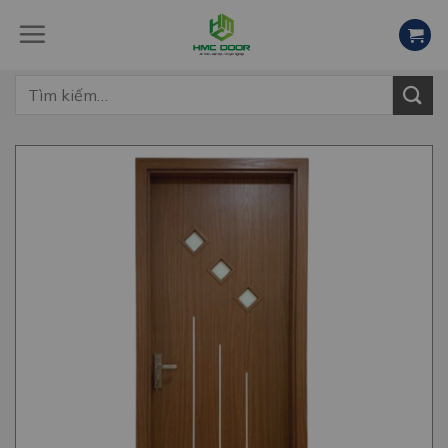
Skip
to
content
Tìm
kiếm: