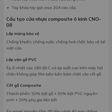
Tay khóa tay gạt inox 304 cao cấp.
Cấu tạo cửa nhựa composite ô kính CNO-
08
Lớp màng bảo vệ
Chống khuẩn, chống xước,
chống hoá chất, bảo vệ bề
mặt cửa.
Lớp vân gỗ PVC
Ép ở nhiệt cao 180 độ C và áp suất cao
trên máy hút
chân không
giúp film luôn luôn bám chặt vào cốt gỗ.
Cốt gỗ Composite
Thành phần: 50% bột gỗ + 30% bột
PVC nguyên
sinh + 20% phụ gia liên
kết.
Ép panel nguyên tấm, độ dày c
ánh 40 mm chống