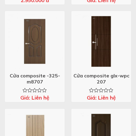
2.950.000
đ
Giá:
Liên hệ
xếp
xếp
hạng
hạng
0
0
5
5
sao
sao
Cửa composite -325-
Cửa composite glx-wpc
m8707
207
Giá:
Liên hệ
Giá:
Liên hệ
Được
Được
xếp
xếp
hạng
hạng
0
0
5
5
sao
sao