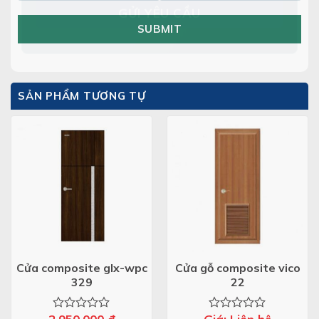
SUBMIT
SẢN PHẨM TƯƠNG TỰ
Cửa composite glx-wpc
Cửa gỗ composite vico
329
22
Được
Được