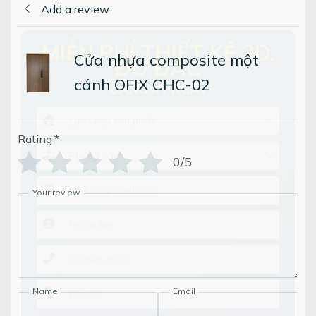
Add a review
Cửa nhựa composite một
×
MIỄN PHÍ THIẾT KẾ 3D,
cánh OFIX CHC-02
ĐO ĐẠC
ĐĂNG KÝ NGAY
Rating
*
0/5
Your review
Name
Email