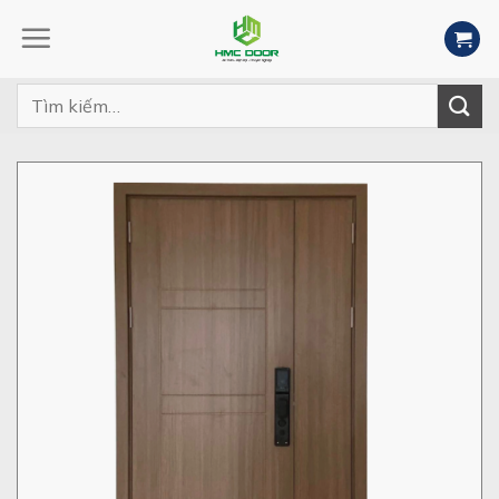
Skip
to
content
Tìm
kiếm: