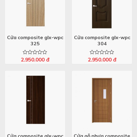
Cửa composite glx-wpc
Cửa composite glx-wpc
325
304
2.950.000
đ
2.950.000
đ
Được
Được
xếp
xếp
hạng
hạng
0
0
5
5
sao
sao
Cửa composite glx-wpc
Cửa gỗ nhựa composite