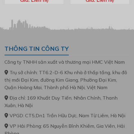
xếp
xếp
hạng
hạng
0
0
5
5
sao
sao
THÔNG TIN CÔNG TY
Công ty TNHH sản xuất và thương mại HMC Việt Nam
Trụ sở chính: TT6.2-D-6 Khu nhà ở thấp tầng, khu đô
thị mới Đại Kim, đường Kim Giang, Phường Đại Kim,
Quận Hoàng Mai, Thành phố Hà Nội, Việt Nam
Địa chỉ: 169 Khuất Duy Tiến, Nhân Chính, Thanh
Xuân, Hà Nội
VPGD: CT5,Dn1 Trần Hữu Dực, Nam Từ Liêm, Hà Nội
VP Hải Phòng: 65 Nguyễn Bỉnh Khiêm, Gia Viên, Hải
Phòng