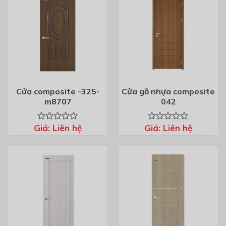
sao
sao
Cửa composite -325-
Cửa gỗ nhựa composite
m8707
042
Giá:
Liên hệ
Giá:
Liên hệ
Được
Được
xếp
xếp
hạng
hạng
0
0
5
5
sao
sao