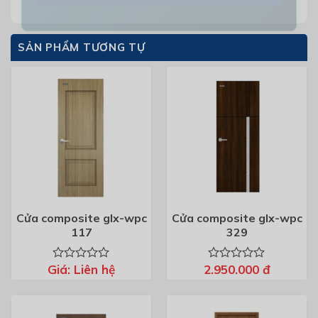
SẢN PHẨM TƯƠNG TỰ
Cửa composite glx-wpc
Cửa composite glx-wpc
117
329
Giá:
Liên hệ
2.950.000
đ
Được
Được
xếp
xếp
hạng
hạng
0
0
5
5