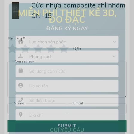
Cửa nhựa composite chỉ nhôm
×
CN-15
MIỄN PHÍ THIẾT KẾ 3D,
ĐO ĐẠC
ĐĂNG KÝ NGAY
Rating
*
0/5
Your review
Name
Email
SUBMIT