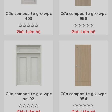
Cửa composite glx-wpc
Cửa composite glx-wpc
403
956
Giá:
Liên hệ
Giá:
Liên hệ
Được
Được
xếp
xếp
hạng
hạng
0
0
5
5
sao
sao
Cửa composite glx-wpc
Cửa composite glx-wpc
nd-02
954
Giá:
Liên hệ
Giá:
Liên hệ
Được
Được