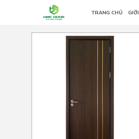
Skip
to
TRANG CHỦ
GIỚ
content