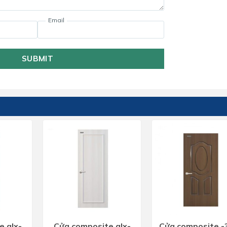
Email
SUBMIT
e glx-
Cửa composite glx-
Cửa composite -