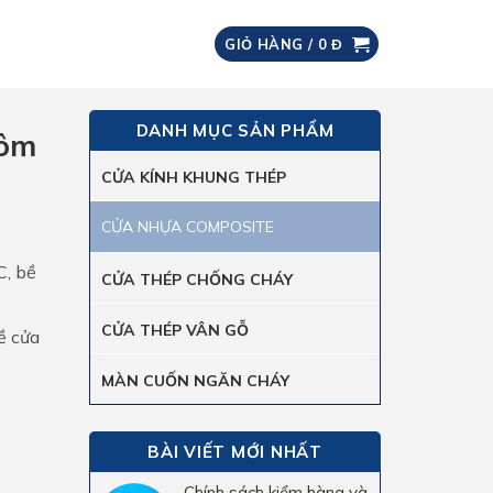
GIỎ HÀNG /
0
Đ
DANH MỤC SẢN PHẨM
hôm
CỬA KÍNH KHUNG THÉP
CỬA NHỰA COMPOSITE
C, bề
CỬA THÉP CHỐNG CHÁY
CỬA THÉP VÂN GỖ
ề cửa
MÀN CUỐN NGĂN CHÁY
BÀI VIẾT MỚI NHẤT
Chính sách kiểm hàng và