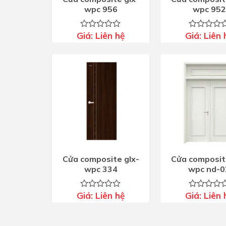
wpc 956
wpc 952
Giá:
Liên hệ
Giá:
Liên 
Được
Được
xếp
xếp
hạng
hạng
0
0
5
5
sao
sao
Cửa composite glx-
Cửa composit
wpc 334
wpc nd-0
Giá:
Liên hệ
Giá:
Liên 
Được
Được
xếp
xếp
hạng
hạng
0
0