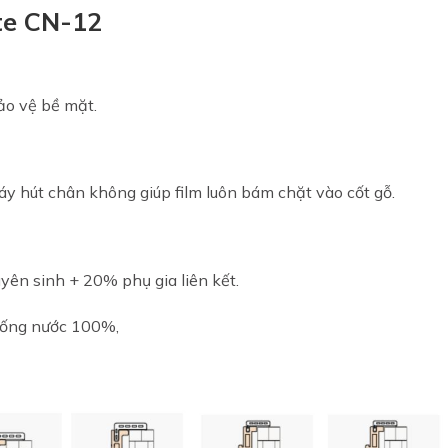
te CN-12
ảo vệ bề mặt.
áy hút chân không
giúp film luôn bám chặt vào cốt gỗ.
yên sinh + 20% phụ gia liên
kết.
ống nước 100%,