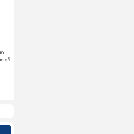
×
àn
ửa gỗ