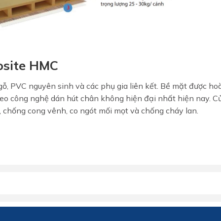
osite HMC
MIỄN PHÍ THIẾT KẾ 3D, ĐO
gỗ, PVC nguyên sinh và các phụ gia liên kết. Bề mặt được ho
ĐẠC
heo công nghệ dán hút chân không hiện đại nhất hiện nay. C
ĐĂNG KÝ NGAY
 chống cong vênh, co ngót mối mọt và chống cháy lan.