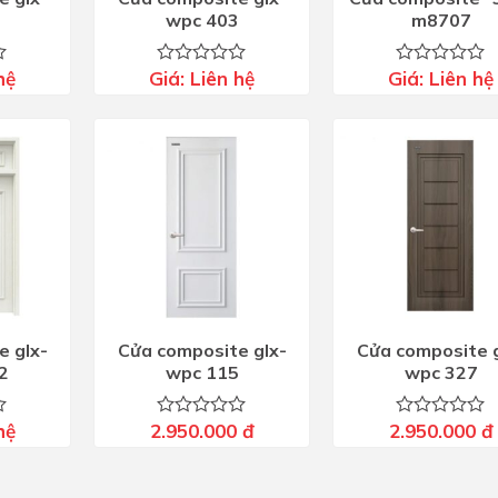
wpc 403
m8707
hệ
Giá:
Liên hệ
Giá:
Liên hệ
Được
Được
xếp
xếp
hạng
hạng
0
0
5
5
sao
sao
e glx-
Cửa composite glx-
Cửa composite g
2
wpc 115
wpc 327
hệ
2.950.000
đ
2.950.000
đ
Được
Được
xếp
xếp
hạng
hạng
0
0