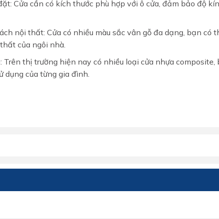
 đặt: Cửa cần có kích thước phù hợp với ô cửa, đảm bảo độ kí
ch nội thất: Cửa có nhiều màu sắc vân gỗ đa dạng, bạn có t
thất của ngôi nhà.
MIỄN PHÍ THIẾT KẾ 3D, ĐO
: Trên thị trường hiện nay có nhiều loại cửa nhựa composite,
ĐẠC
ử dụng của từng gia đình.
ĐĂNG KÝ NGAY