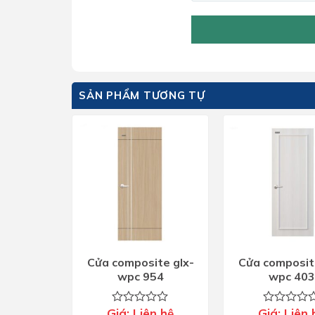
SẢN PHẨM TƯƠNG TỰ
Cửa composite glx-
Cửa composit
wpc 954
wpc 403
Giá:
Liên hệ
Giá:
Liên 
Được
Được