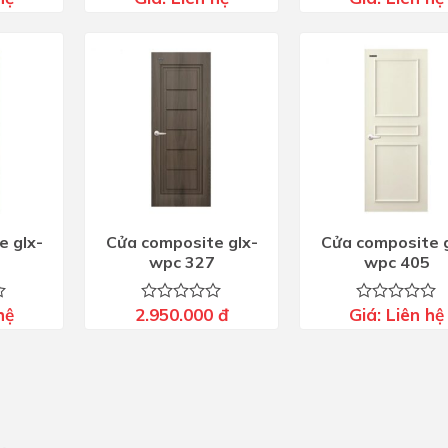
xếp
xếp
hạng
hạng
0
0
5
5
sao
sao
e glx-
Cửa composite glx-
Cửa composite g
wpc 327
wpc 405
hệ
2.950.000
đ
Giá:
Liên hệ
Được
Được
xếp
xếp
hạng
hạng
0
0
5
5
sao
sao