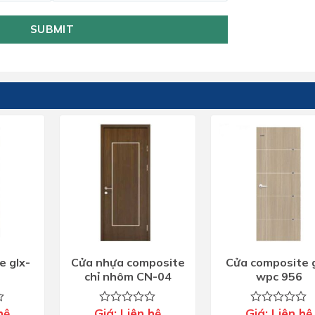
SUBMIT
e glx-
Cửa nhựa composite
Cửa composite g
chỉ nhôm CN-04
wpc 956
hệ
Giá:
Liên hệ
Giá:
Liên hệ
Được
Được