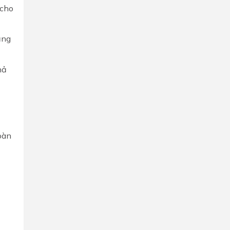
 cho
ăng
hả
oàn