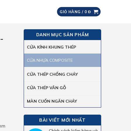
GIỎ HÀNG /
0
Đ
DANH MỤC SẢN PHẨM
-
CỬA KÍNH KHUNG THÉP
CỬA NHỰA COMPOSITE
CỬA THÉP CHỐNG CHÁY
CỬA THÉP VÂN GỖ
MÀN CUỐN NGĂN CHÁY
BÀI VIẾT MỚI NHẤT
5mm
Chính sách kiểm hàng và