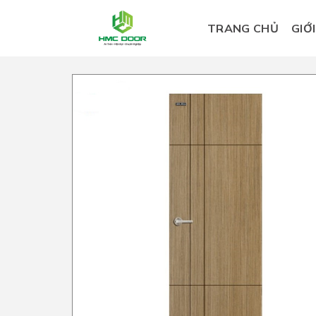
Skip
to
TRANG CHỦ
GIỚ
content