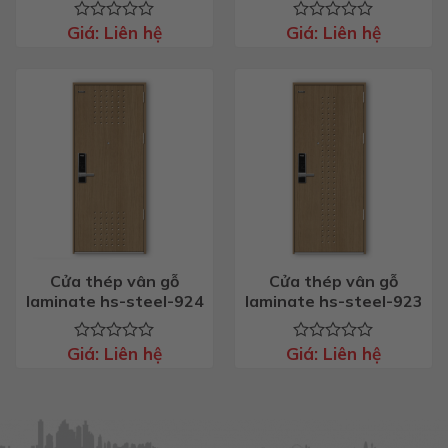
Giá:
Liên hệ
Giá:
Liên hệ
Được
Được
xếp
xếp
hạng
hạng
0
0
5
5
sao
sao
Cửa thép vân gỗ
Cửa thép vân gỗ
laminate hs-steel-924
laminate hs-steel-923
Giá:
Liên hệ
Giá:
Liên hệ
Được
Được
xếp
xếp
hạng
hạng
0
0
5
5
sao
sao