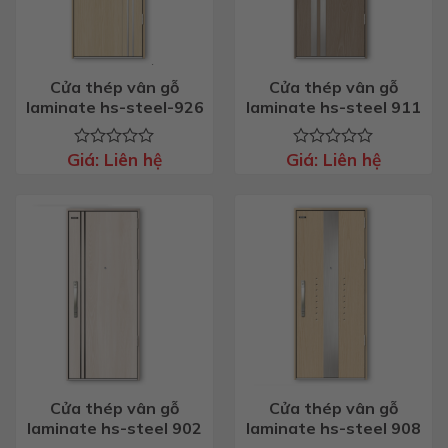
Cửa thép vân gỗ
Cửa thép vân gỗ
laminate hs-steel-926
laminate hs-steel 911
Giá:
Liên hệ
Giá:
Liên hệ
Được
Được
xếp
xếp
hạng
hạng
0
0
5
5
sao
sao
Cửa thép vân gỗ
Cửa thép vân gỗ
laminate hs-steel 902
laminate hs-steel 908