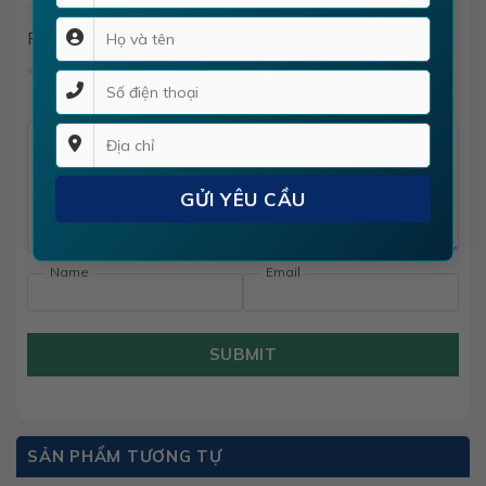
Rating
*
0/5
Your review
Name
Email
SUBMIT
SẢN PHẨM TƯƠNG TỰ