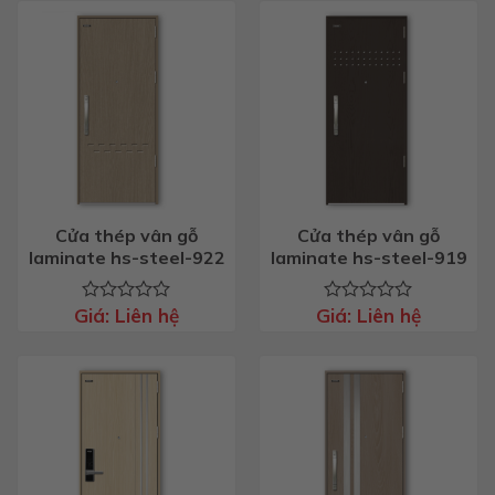
Cửa thép vân gỗ
Cửa thép vân gỗ
laminate hs-steel-922
laminate hs-steel-919
Giá:
Liên hệ
Giá:
Liên hệ
Được
Được
xếp
xếp
hạng
hạng
0
0
5
5
sao
sao