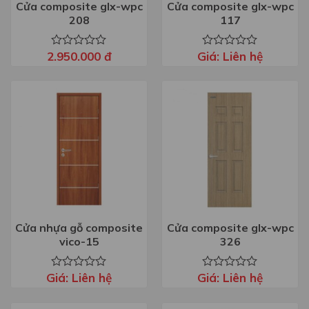
Cửa composite glx-wpc
Cửa composite glx-wpc
208
117
2.950.000
đ
Giá:
Liên hệ
Được
Được
xếp
xếp
hạng
hạng
0
0
5
5
sao
sao
Cửa nhựa gỗ composite
Cửa composite glx-wpc
vico-15
326
Giá:
Liên hệ
Giá:
Liên hệ
Được
Được
xếp
xếp
hạng
hạng