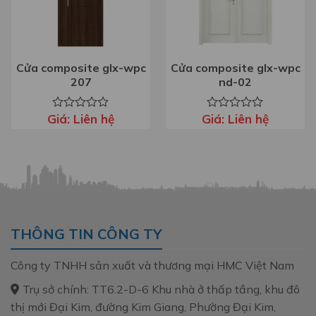
Cửa composite glx-wpc
Cửa composite glx-wpc
207
nd-02
Giá:
Liên hệ
Giá:
Liên hệ
Được
Được
xếp
xếp
hạng
hạng
0
0
5
5
sao
sao
THÔNG TIN CÔNG TY
Công ty TNHH sản xuất và thương mại HMC Việt Nam
Trụ sở chính: TT6.2-D-6 Khu nhà ở thấp tầng, khu đô
thị mới Đại Kim, đường Kim Giang, Phường Đại Kim,