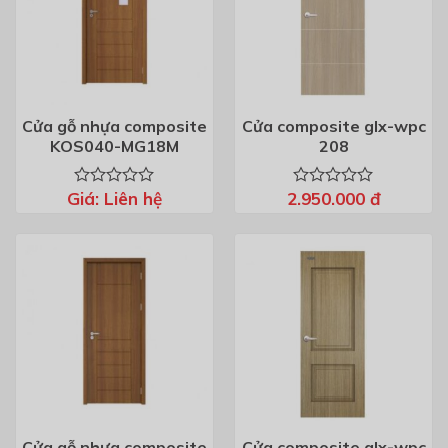
Cửa gỗ nhựa composite
Cửa composite glx-wpc
KOS040-MG18M
208
Giá:
Liên hệ
2.950.000
đ
Được
Được
xếp
xếp
hạng
hạng
0
0
5
5
sao
sao
Cửa gỗ nhựa composite
Cửa composite glx-wpc