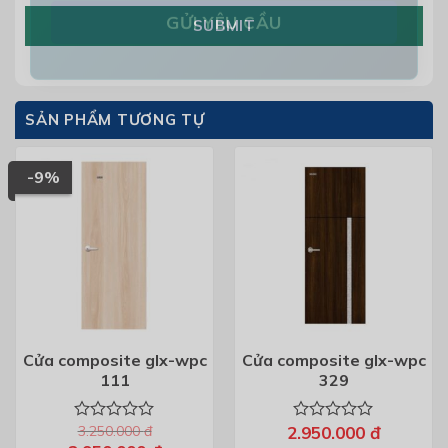
SUBMIT
SẢN PHẨM TƯƠNG TỰ
-9%
Cửa composite glx-wpc
Cửa composite glx-wpc
111
329
3.250.000
đ
2.950.000
đ
Được
Được