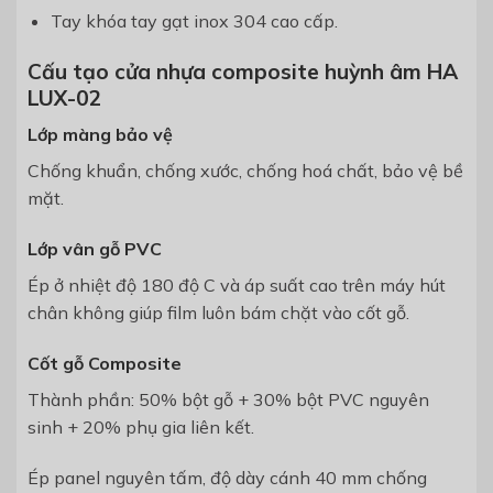
Tay khóa tay gạt inox 304 cao cấp.
Cấu tạo cửa nhựa composite huỳnh âm HA
LUX-02
Lớp màng bảo vệ
Chống khuẩn, chống xước,
chống hoá chất, bảo vệ bề
mặt.
Lớp vân gỗ PVC
Ép ở nhiệt độ 180 độ C và áp suất cao
trên máy hút
chân không
giúp film luôn bám chặt vào cốt gỗ.
Cốt gỗ Composite
Thành phần: 50% bột gỗ + 30% bột
PVC nguyên
sinh + 20% phụ gia liên
kết.
Ép panel nguyên tấm, độ dày c
ánh 40 mm chống