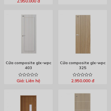
Giá
xếp
Giá
xếp
2.950.000
đ
gốc
hiện
hạng
hạng
là:
tại
0
0
3.250.000 đ.
là:
5
5
2.950.000 đ.
sao
sao
Cửa composite glx-wpc
Cửa composite glx-wpc
403
325
Giá:
Liên hệ
2.950.000
đ
Được
Được
xếp
xếp
hạng
hạng
0
0
5
5
sao
sao