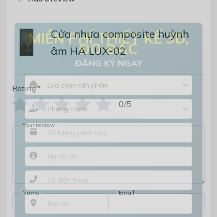
Cửa nhựa composite huỳnh
×
MIỄN PHÍ THIẾT KẾ 3D,
âm HA LUX-02
ĐO ĐẠC
ĐĂNG KÝ NGAY
Rating
*
0/5
Your review
Name
Email