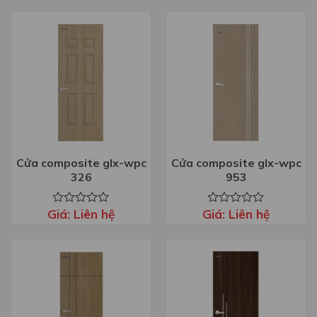
hạng
hạng
0
0
5
5
sao
sao
Cửa composite glx-wpc
Cửa composite glx-wpc
326
953
Giá:
Liên hệ
Giá:
Liên hệ
Được
Được
xếp
xếp
hạng
hạng
0
0
5
5
sao
sao