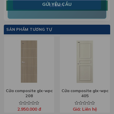
SUBMIT
SẢN PHẨM TƯƠNG TỰ
Cửa composite glx-wpc
Cửa composite glx-wpc
208
405
2.950.000
đ
Giá:
Liên hệ
Được
Được
xếp
xếp