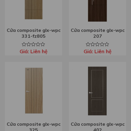
Cửa composite glx-wpc
Cửa composite glx-wpc
331-fz805
207
Giá:
Liên hệ
Giá:
Liên hệ
Được
Được
xếp
xếp
hạng
hạng
0
0
5
5
sao
sao
Cửa composite glx-wpc
Cửa composite glx-wpc
325
402